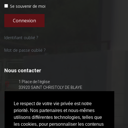
Se souvenir de moi
Connexion
Identifiant oublié ?
Mot de passe oublié ?
Nous contacter
1 Place de l'église
33920 SAINT CHRISTOLY DE BLAYE
05 57 42 50 40
Le respect de votre vie privée est notre
priorité. Nos partenaires et nous-mêmes
mairie@saint-christoly.fr
utilisons différentes technologies, telles que
Lundi : 9h - 12h
les cookies, pour personnaliser les contenus