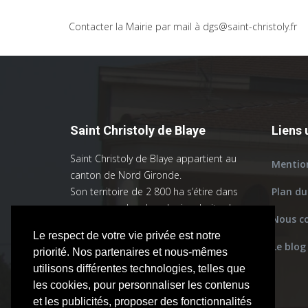
Contacter la Mairie par mail à dgs@saint-christoly.fr
Saint Christoly de Blaye
Liens 
Saint Christoly de Blaye appartient au
Mention
canton de Nord Gironde.
Son territoire de 2 800 ha s’étire dans
Plan du
un sens nord sud sur la rive droite du
Nous c
Moron, qui constitue une limite naturelle
Le respect de votre vie privée est notre
avec les communes de Saint Savin et
Le blog
priorité. Nos partenaires et nous-mêmes
Civrac de Blaye sur ses marges
utilisons différentes technologies, telles que
orientales.
les cookies, pour personnaliser les contenus
La commune appartient à la
et les publicités, proposer des fonctionnalités
communauté de communes de Blaye.