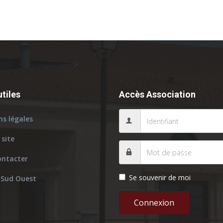
utiles
Accès Association
s légales
 site
ontacter
Se souvenir de moi
 Sud Ouest
Connexion