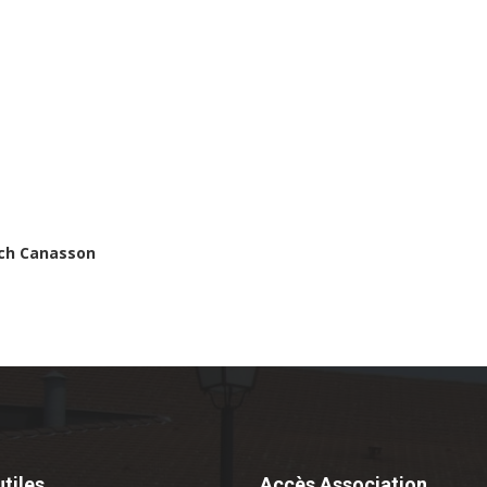
nch Canasson
utiles
Accès Association