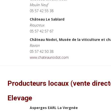
Moulin Neuf
05 57 42 55 38
Château Le Sablard
Rioucreux
05 57 42 57 67
Château Nodot, Musée de la viticulture et c
Ravion
05 57 42 50 38
www.chateaunodot.com
Producteurs locaux (vente direc
Elevage
Asperges EARL La Vergnée