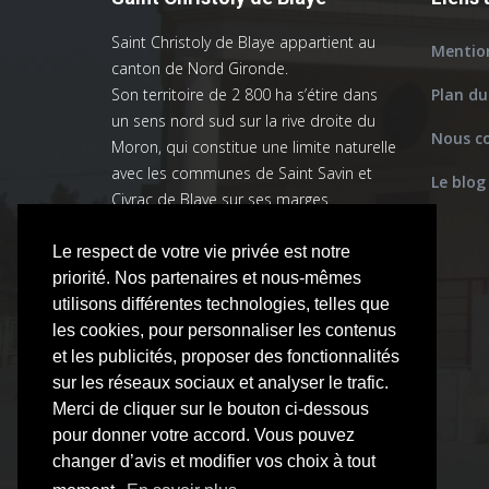
Saint Christoly de Blaye appartient au
Mention
canton de Nord Gironde.
Son territoire de 2 800 ha s’étire dans
Plan du
un sens nord sud sur la rive droite du
Nous c
Moron, qui constitue une limite naturelle
avec les communes de Saint Savin et
Le blog
Civrac de Blaye sur ses marges
orientales.
La commune appartient à la
Le respect de votre vie privée est notre
communauté de communes de Blaye.
priorité. Nos partenaires et nous-mêmes
utilisons différentes technologies, telles que
les cookies, pour personnaliser les contenus
et les publicités, proposer des fonctionnalités
sur les réseaux sociaux et analyser le trafic.
Merci de cliquer sur le bouton ci-dessous
pour donner votre accord. Vous pouvez
changer d’avis et modifier vos choix à tout