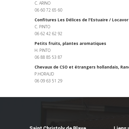
C. ARINO
06 60 72 65 60
Confitures Les Délices de l'Estuaire / Locavor
C. PINTO
06 62 42 62 92
Petits fruits, plantes aromatiques
H. PINTO
06 88 85 53 87
Chevaux de CSO et étrangers hollandais, Ra
P.HORAUD
06 09 63 51 29
Saint Christoly de Blaye
Liens 