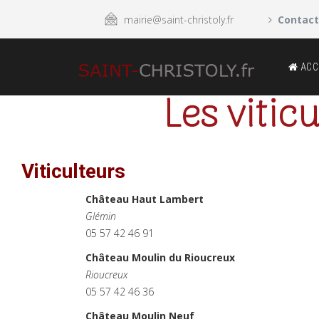
mairie@saint-christoly.fr
Contact
ACC
Les vitic
Viticulteurs
Château Haut Lambert
Glémin
05 57 42 46 91
Château Moulin du Rioucreux
Rioucreux
05 57 42 46 36
Château Moulin Neuf