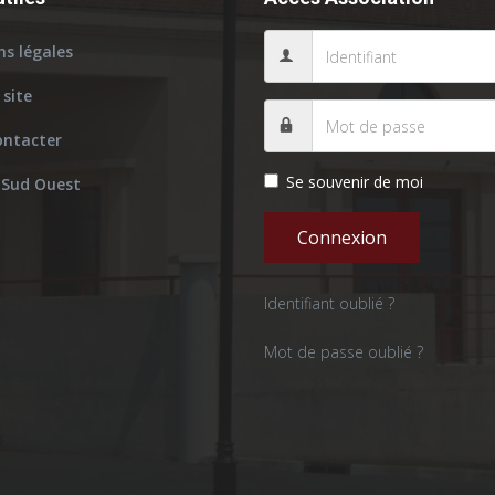
s légales
 site
ontacter
Se souvenir de moi
 Sud Ouest
Connexion
Identifiant oublié ?
Mot de passe oublié ?