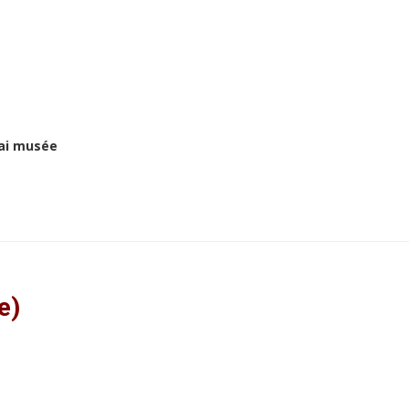
hai musée
te)