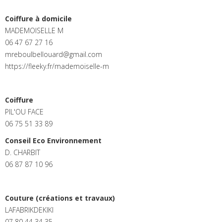
Coiffure à domicile
MADEMOISELLE M
06 47 67 27 16
mreboulbellouard@gmail.com
https://fleeky.fr/mademoiselle-m
Coiffure
PIL'OU FACE
06 75 51 33 89
Conseil Eco Environnement
D. CHARBIT
06 87 87 10 96
Couture (créations et travaux)
LAFABRIKDEKIKI
07 80 44 34 35