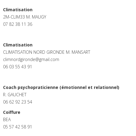
Climatisation
2M-CLIM33 M. MAUGY
07 82 38 11 36
Climatisation
CLIMATISATION NORD GIRONDE M. MANSART
climnordgironde@gmail.com
06 03 55 43 91
Coach psychopraticienne (émotionnel et relationnel)
R. GAUCHET
06 62 92 23 54
Coiffure
BEA
05 57 42 58 91