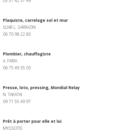
05 57 42 57 49
Plaquiste, carrelage sol et mur
SLNR L. SARRAZIN
06 70 98 22 83
Plombier, chauffagiste
A. FARIA
06 75 49 35 03
Presse, loto, pressing, Mondial Relay
N. TAKATAI
09 71 55 49 97
Prêt à porter pour elle et lui
MYOSOTIS