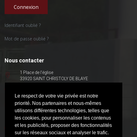
Connexion
Identifiant oublié ?
Mot de passe oublié ?
Nous contacter
1 Place de l'église
33920 SAINT CHRISTOLY DE BLAYE
05 57 42 50 40
Le respect de votre vie privée est notre
priorité. Nos partenaires et nous-mêmes
mairie@saint-christoly.fr
utilisons différentes technologies, telles que
Lundi : 9h - 12h
les cookies, pour personnaliser les contenus
Mardi : 9h 12h - 14h 17h
et les publicités, proposer des fonctionnalités
Mercredi : 9h 12h - 14h 17h
sur les réseaux sociaux et analyser le trafic.
Jeudi : 9h 12h