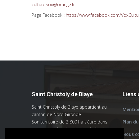
culture.vox@orange.fr
Page Facebook :
https://www.facebook.com/VoxCultu
Saint Christoly de Blaye
Liens 
Saint Christoly de Blaye appartient au
Mention
canton de Nord Gironde.
Son territoire de 2 800 ha s’étire dans
Plan du
un sens nord sud sur la rive droite du
Nous c
Moron, qui constitue une limite naturelle