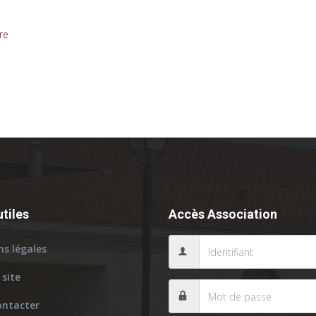
re
utiles
Accès Association
s légales
 site
ontacter