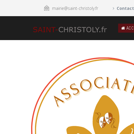
mairie@saint-christoly.fr
Contact
ACC